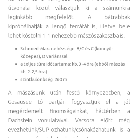
útvonalai közül választjuk ki a számunkra
leginkább megfelelőt. A bátrabbak
kipróbálhatják a lengő ferrátát is, illetve bele
lehet kóstolni 1-1 nehezebb mászószakaszba is.
Schmied-Max: nehézsége: B/C és C (könnyű-
közepes), D variánssal
a teljes túra időtartama: kb. 3-4 óra (ebből mászás
kb. 2-2,5 óra)
szintkülönbség: 260 m
A mászásunk után festői környezetben, a
Gosausee tó partján fogyasztjuk el a jól
megérdemelt finomságainkat, háttérben a
Dachstein vonulataival. Vacsora előtt még
evezhetünk/SUP-ozhatunk/csónakázhatunk is a