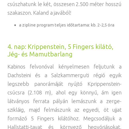
csúszhatunk le két, összesen 2.500 méter hosszú
szakaszon. Kaland a javából!
a zipline program teljes időtartama: kb. 2-2,5 óra
4. nap: Krippenstein, 5 Fingers kilátó,
Jég- és Mamutbarlang
Kabinos felvonóval kényelmesen feljutunk a
Dachsteini és a Salzkammerguti régió egyik
legszebb panorámáját nyújtó Kprippenstein-
csúcsra (2.108 m), ahol egy könnyű, ám igen
látványos ferrata pályán lemászunk a zerge-
szikláig, majd felmászunk az egyedi, öt ujjat
formázó 5 Fingers kilátóhoz. Megcsodáljuk a
Hallstatti-tavat és környező hegyóriásokat,