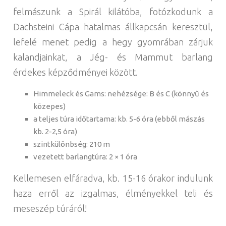
felmászunk a Spirál kilátóba, fotózkodunk a
Dachsteini Cápa hatalmas állkapcsán keresztül,
lefelé menet pedig a hegy gyomrában zárjuk
kalandjainkat, a Jég- és Mammut barlang
érdekes képződményei között.
Himmeleck és Gams: nehézsége: B és C (könnyű és
közepes)
a teljes túra időtartama: kb. 5-6 óra (ebből mászás
kb. 2-2,5 óra)
szintkülönbség: 210 m
vezetett barlangtúra: 2 × 1 óra
Kellemesen elfáradva, kb. 15-16 órakor indulunk
haza erről az izgalmas, élményekkel teli és
meseszép túráról!