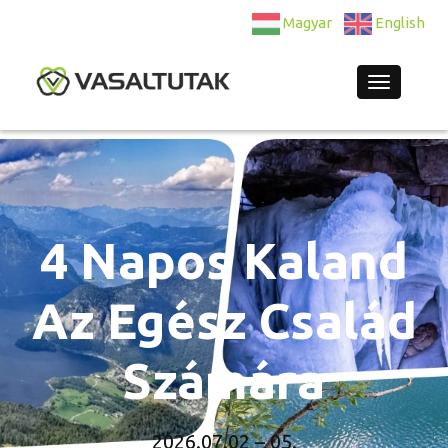
Magyar
English
Navigatio
4 Napos Kaland
Az Egész Család
Számára
2026.07.02 – 05.