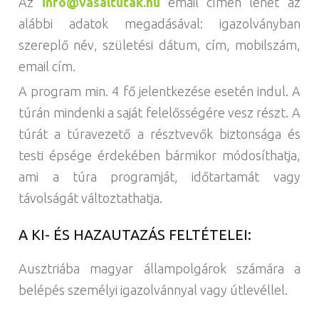
Az
info@vasaltutak.hu
email címen lehet az
alábbi adatok megadásával: igazolványban
szereplő név, születési dátum, cím, mobilszám,
email cím.
A program min. 4 fő jelentkezése esetén indul. A
túrán mindenki a saját felelősségére vesz részt. A
túrát a túravezető a résztvevők biztonsága és
testi épsége érdekében bármikor módosíthatja,
ami a túra programját, időtartamát vagy
távolságát változtathatja.
A KI- ÉS HAZAUTAZÁS FELTÉTELEI:
Ausztriába magyar állampolgárok számára a
belépés személyi igazolvánnyal vagy útlevéllel.