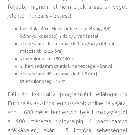
feljebb, mígnem el nem érjük a szurok végét
jelentő impozáns vízesést!
Kali-Kala-Kalo-Heidi: nehézsége: B vagy B/C
(könnyű-közepes), 2 db C/D variánssal
a teljes túra időtartama: kb. 3 óra/pálya (ebből
mászás kb. 2-2,5 óra)
szintkülönbség: 150-260 m
Silberkarklamm szurdok: nehézsége: könnyű
a teljes túra időtartama: kb. 1-1,5 óra |
szintkülönbség: 517 m
Délután fakultatív programként ellátogatunk
Európa és az Alpok leghosszabb zipline pályájára,
ahol 1.600 méter tengerszint feletti magasságtól
a 900 méteres völgytalpig 4 párhuzamos
acélkábelen, akár 115 km/óra sebességgel