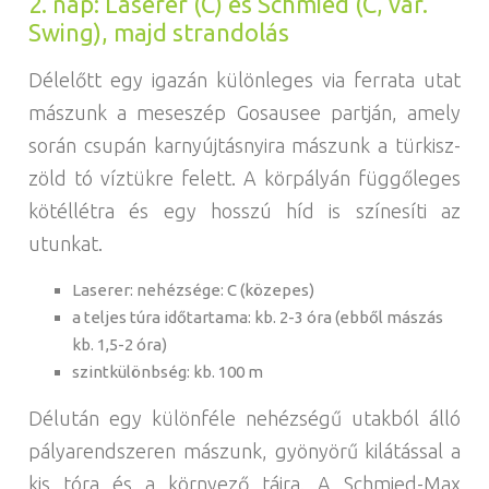
2. nap: Laserer (C) és Schmied (C, var.
Swing), majd strandolás
Délelőtt egy igazán különleges via ferrata utat
mászunk a meseszép Gosausee partján, amely
során csupán karnyújtásnyira mászunk a türkisz-
zöld tó víztükre felett. A körpályán függőleges
kötéllétra és egy hosszú híd is színesíti az
utunkat.
Laserer: nehézsége: C (közepes)
a teljes túra időtartama: kb. 2-3 óra (ebből mászás
kb. 1,5-2 óra)
szintkülönbség: kb. 100 m
Délután egy különféle nehézségű utakból álló
pályarendszeren mászunk, gyönyörű kilátással a
kis tóra és a környező tájra. A Schmied-Max