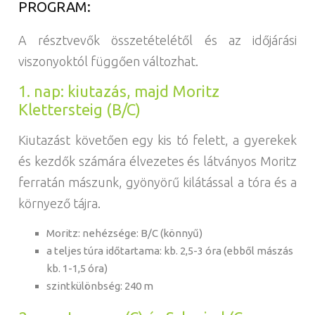
PROGRAM:
A résztvevők összetételétől és az időjárási
viszonyoktól függően változhat.
1. nap: kiutazás, majd Moritz
Klettersteig (B/C)
Kiutazást követően egy kis tó felett, a gyerekek
és kezdők számára élvezetes és látványos Moritz
ferratán mászunk, gyönyörű kilátással a tóra és a
környező tájra.
Moritz: nehézsége: B/C (könnyű)
a teljes túra időtartama: kb. 2,5-3 óra (ebből mászás
kb. 1-1,5 óra)
szintkülönbség: 240 m