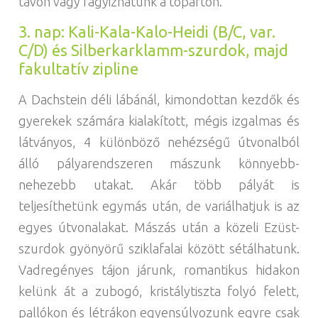
tavon vagy fagyizhatunk a tóparton.
3. nap: Kali-Kala-Kalo-Heidi (B/C, var.
C/D) és Silberkarklamm-szurdok, majd
fakultatív zipline
A Dachstein déli lábánál, kimondottan kezdők és
gyerekek számára kialakított, mégis izgalmas és
látványos, 4 különböző nehézségű útvonalból
álló pályarendszeren mászunk könnyebb-
nehezebb utakat. Akár több pályát is
teljesíthetünk egymás után, de variálhatjuk is az
egyes útvonalakat. Mászás után a közeli Ezüst-
szurdok gyönyörű sziklafalai között sétálhatunk.
Vadregényes tájon járunk, romantikus hidakon
kelünk át a zubogó, kristálytiszta folyó felett,
pallókon és létrákon egyensúlyozunk egyre csak