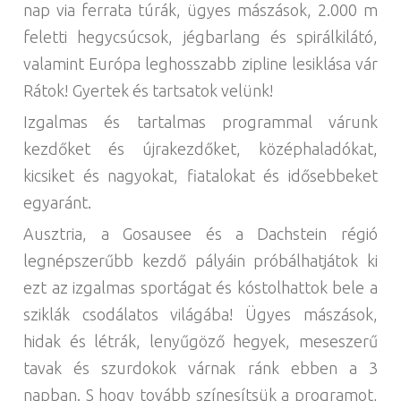
nap via ferrata túrák, ügyes mászások, 2.000 m
feletti hegycsúcsok, jégbarlang és spirálkilátó,
valamint Európa leghosszabb zipline lesiklása vár
Rátok! Gyertek és tartsatok velünk!
Izgalmas és tartalmas programmal várunk
kezdőket és újrakezdőket, középhaladókat,
kicsiket és nagyokat, fiatalokat és idősebbeket
egyaránt.
Ausztria, a Gosausee és a Dachstein régió
legnépszerűbb kezdő pályáin próbálhatjátok ki
ezt az izgalmas sportágat és kóstolhattok bele a
sziklák csodálatos világába! Ügyes mászások,
hidak és létrák, lenyűgöző hegyek, meseszerű
tavak és szurdokok várnak ránk ebben a 3
napban. S hogy tovább színesítsük a programot,