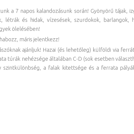
tunk a 7 napos kalandozásunk során! Gyönyörű tájak, izg
, létrák és hidak, vízesések, szurdokok, barlangok
gyek ölelésében!
habozz, máris jelentkezz!
óknak ajánljuk! Hazai (és lehetőleg) külföldi via ferrát
ata túrák nehézsége általában C-D (sok esetben választh
szintkülönbség, a falak kitettsége és a ferrata pályák 