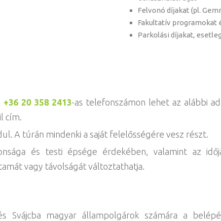
Felvonó díjakat (pl. Gem
Fakultatív programokat é
Parkolási díjakat, esetle
a
+36 20 358 2413
-as telefonszámon lehet az alábbi a
l cím.
ul. A túrán mindenki a saját felelősségére vesz részt.
onsága és testi épsége érdekében, valamint az időj
tamát vagy távolságát változtathatja.
 és Svájcba magyar állampolgárok számára a belépés