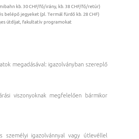
mibahn kb. 30 CHF/fő/irány, kb. 38 CHF/fő/retúr)
s belépő jegyeket (pl. Termál fürdő kb. 28 CHF)
ges útdíjat, fakultatív programokat
datok megadásával: igazolványban szereplő
árási viszonyoknak megfelelően bármikor
 személyi igazolvánnyal vagy útlevéllel