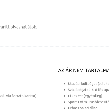
nitt olvashatjátok.
AZ ÁR NEM TARTALM
Utazási költséget (telek
Szállásdíjat (4-6-8 fős a
sak, via ferrata kantár)
Étkezést (egyénileg)
Sport Extra utasbiztosítás 
Úthasználati díjat