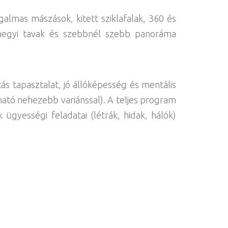
almas mászások, kitett sziklafalak, 360 és
, hegyi tavak és szebbnél szebb panoráma
ás tapasztalat, jó állóképesség és mentális
ató nehezebb variánssal). A teljes program
ügyességi feladatai (létrák, hidak, hálók)