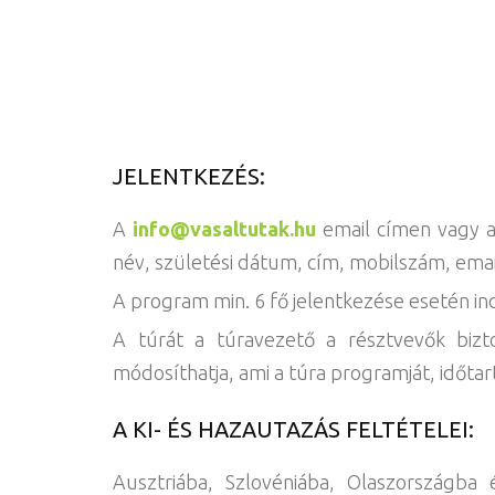
JELENTKEZÉS:
A
info@vasaltutak.hu
email címen vagy 
név, születési dátum, cím, mobilszám, emai
A program min. 6 fő jelentkezése esetén ind
A túrát a túravezető a résztvevők bizt
módosíthatja, ami a túra programját, időtar
A KI- ÉS HAZAUTAZÁS FELTÉTELEI:
Ausztriába, Szlovéniába, Olaszországba