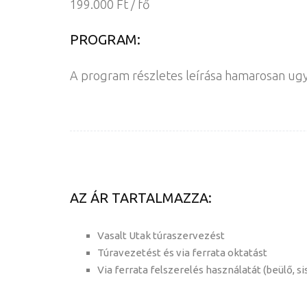
199.000 Ft / fő
PROGRAM:
A program részletes leírása hamarosan ugya
AZ ÁR TARTALMAZZA:
Vasalt Utak túraszervezést
Túravezetést és via ferrata oktatást
Via ferrata felszerelés használatát (beülő, si