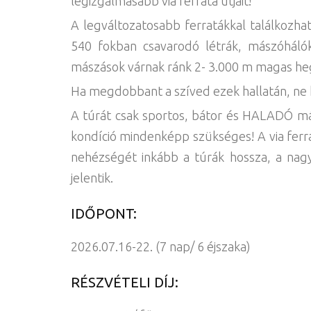
legizgalmasabb via ferrata útjait!
A legváltozatosabb ferratákkal találkozha
540 fokban csavarodó létrák, mászóhálók
mászások várnak ránk 2- 3.000 m magas he
Ha megdobbant a szíved ezek hallatán, ne 
A túrát csak sportos, bátor és HALADÓ mász
kondíció mindenképp szükséges! A via ferr
nehézségét inkább a túrák hossza, a nagy 
jelentik.
IDŐPONT:
2026.07.16-22. (7 nap/ 6 éjszaka)
RÉSZVÉTELI DÍJ: