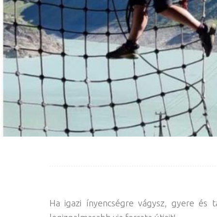
Ha igazi ínyencségre vágysz, gyere és t