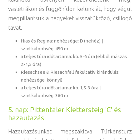
vaslétrákon és függőhídon kelünk át, hogy végül
megpillantsuk a hegyeket visszatükröző, csillogó
tavat.
Hias és Regina: nehézsége: D (nehéz) |
szintkülönbség: 450 m
a teljes túra időtartama: kb. 5-6 óra (ebből mászás
2×1,5 óra)
Riesachsee & Riesachfall fakultatív kirándulás:
nehézsége: könnyű
a teljes túra időtartama: kb. 1,5-3 óra |
szintkülönbség: 360 m
5. nap: Pittentaler Klettersteig 'C' és
hazautazás
Hazautazásunkat megszakítva Türkensturz