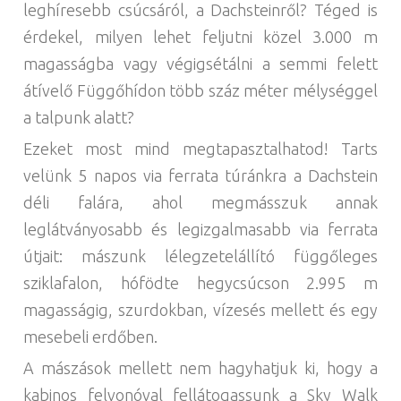
leghíresebb csúcsáról, a Dachsteinről? Téged is
érdekel, milyen lehet feljutni közel 3.000 m
magasságba vagy végigsétálni a semmi felett
átívelő Függőhídon több száz méter mélységgel
a talpunk alatt?
Ezeket most mind megtapasztalhatod! Tarts
velünk 5 napos via ferrata túránkra a Dachstein
déli falára, ahol megmásszuk annak
leglátványosabb és legizgalmasabb via ferrata
útjait: mászunk lélegzetelállító függőleges
sziklafalon, hófödte hegycsúcson 2.995 m
magasságig, szurdokban, vízesés mellett és egy
mesebeli erdőben.
A mászások mellett nem hagyhatjuk ki, hogy a
kabinos felvonóval fellátogassunk a Sky Walk