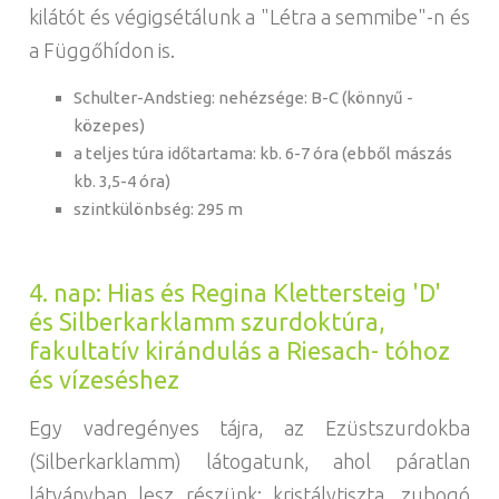
kilátót és végigsétálunk a "Létra a semmibe"-n és
a Függőhídon is.
Schulter-Andstieg: nehézsége: B-C (könnyű -
közepes)
a teljes túra időtartama: kb. 6-7 óra (ebből mászás
kb. 3,5-4 óra)
szintkülönbség: 295 m
4. nap: Hias és Regina Klettersteig 'D'
és Silberkarklamm szurdoktúra,
fakultatív kirándulás a Riesach- tóhoz
és vízeséshez
Egy vadregényes tájra, az Ezüstszurdokba
(Silberkarklamm) látogatunk, ahol páratlan
látványban lesz részünk: kristálytiszta, zubogó