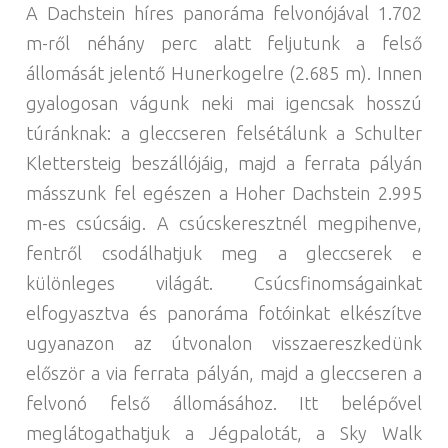
A Dachstein híres panoráma felvonójával 1.702
m-ről néhány perc alatt feljutunk a felső
állomását jelentő Hunerkogelre (2.685 m). Innen
gyalogosan vágunk neki mai igencsak hosszú
túránknak: a gleccseren felsétálunk a Schulter
Klettersteig beszállójáig, majd a ferrata pályán
másszunk fel egészen a Hoher Dachstein 2.995
m-es csúcsáig. A csúcskeresztnél megpihenve,
fentről csodálhatjuk meg a gleccserek e
különleges világát. Csúcsfinomságainkat
elfogyasztva és panoráma fotóinkat elkészítve
ugyanazon az útvonalon visszaereszkedünk
először a via ferrata pályán, majd a gleccseren a
felvonó felső állomásához. Itt belépővel
meglátogathatjuk a Jégpalotát, a Sky Walk