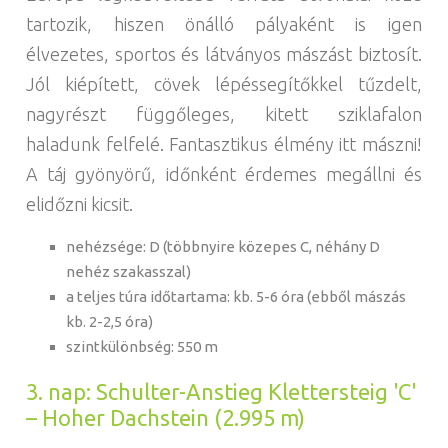
tartozik, hiszen önálló pályaként is igen
élvezetes, sportos és látványos mászást biztosít.
Jól kiépített, cövek lépéssegítőkkel tűzdelt,
nagyrészt függőleges, kitett sziklafalon
haladunk felfelé. Fantasztikus élmény itt mászni!
A táj gyönyörű, időnként érdemes megállni és
elidőzni kicsit.
nehézsége: D (többnyire közepes C, néhány D
nehéz szakasszal)
a teljes túra időtartama: kb. 5-6 óra (ebből mászás
kb. 2-2,5 óra)
szintkülönbség: 550 m
3. nap: Schulter-Anstieg Klettersteig 'C'
– Hoher Dachstein (2.995 m)