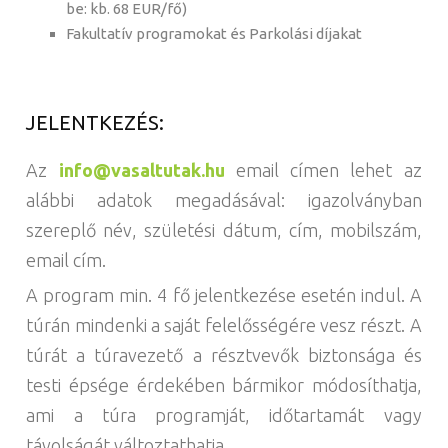
be: kb. 68 EUR/fő)
Fakultatív programokat és Parkolási díjakat
JELENTKEZÉS:
Az
info@vasaltutak.hu
email címen lehet az
alábbi adatok megadásával: igazolványban
szereplő név, születési dátum, cím, mobilszám,
email cím.
A program min. 4 fő jelentkezése esetén indul. A
túrán mindenki a saját felelősségére vesz részt. A
túrát a túravezető a résztvevők biztonsága és
testi épsége érdekében bármikor módosíthatja,
ami a túra programját, időtartamát vagy
távolságát változtathatja.