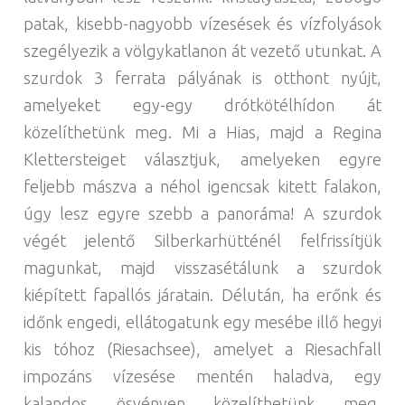
patak, kisebb-nagyobb vízesések és vízfolyások
szegélyezik a völgykatlanon át vezető utunkat. A
szurdok 3 ferrata pályának is otthont nyújt,
amelyeket egy-egy drótkötélhídon át
közelíthetünk meg. Mi a Hias, majd a Regina
Klettersteiget választjuk, amelyeken egyre
feljebb mászva a néhol igencsak kitett falakon,
úgy lesz egyre szebb a panoráma! A szurdok
végét jelentő Silberkarhütténél felfrissítjük
magunkat, majd visszasétálunk a szurdok
kiépített fapallós járatain. Délután, ha erőnk és
időnk engedi, ellátogatunk egy mesébe illő hegyi
kis tóhoz (Riesachsee), amelyet a Riesachfall
impozáns vízesése mentén haladva, egy
kalandos ösvényen közelíthetünk meg,