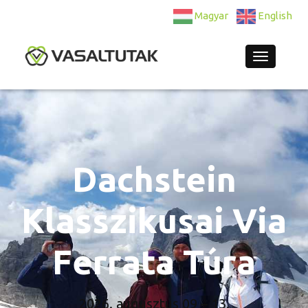
Magyar
English
Navigatio
Dachstein
Klasszikusai Via
Ferrata Túra
2026. augusztus 09 – 13.