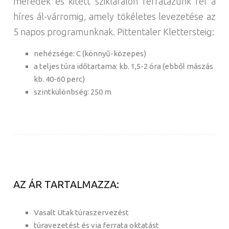
meredek és kitett sziklafalon ferratázunk fel a
híres ál-várromig, amely tökéletes levezetése az
5 napos programunknak. Pittentaler Klettersteig:
nehézsége: C (könnyű-közepes)
a teljes túra időtartama: kb. 1,5-2 óra (ebből mászás
kb. 40-60 perc)
szintkülönbség: 250 m
AZ ÁR TARTALMAZZA:
Vasalt Utak túraszervezést
túravezetést és via ferrata oktatást