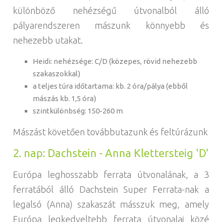
különböző nehézségű útvonalból álló
pályarendszeren mászunk könnyebb és
nehezebb utakat.
Heidi: nehézsége: C/D (közepes, rövid nehezebb
szakaszokkal)
a teljes túra időtartama: kb. 2 óra/pálya (ebből
mászás kb. 1,5 óra)
szintkülönbség: 150-260 m
Mászást követően továbbutazunk és feltúrázunk
2. nap: Dachstein - Anna Klettersteig 'D'
Európa leghosszabb ferrata útvonalának, a 3
ferratából álló Dachstein Super Ferrata-nak a
legalsó (Anna) szakaszát másszuk meg, amely
Európa legkedveltebb ferrata útvonalai közé