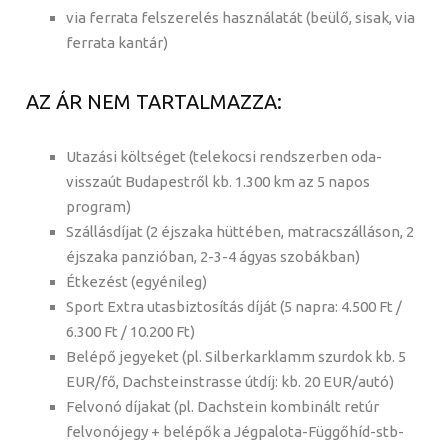
via ferrata felszerelés használatát (beülő, sisak, via
ferrata kantár)
AZ ÁR NEM TARTALMAZZA:
Utazási költséget (telekocsi rendszerben oda-
visszaút Budapestről kb. 1.300 km az 5 napos
program)
Szállásdíjat (2 éjszaka hüttében, matracszálláson, 2
éjszaka panzióban, 2-3-4 ágyas szobákban)
Étkezést (egyénileg)
Sport Extra utasbiztosítás díját (5 napra: 4.500 Ft /
6.300 Ft / 10.200 Ft)
Belépő jegyeket (pl. Silberkarklamm szurdok kb. 5
EUR/fő, Dachsteinstrasse útdíj: kb. 20 EUR/autó)
Felvonó díjakat (pl. Dachstein kombinált retúr
felvonójegy + belépők a Jégpalota-Függőhíd-stb-