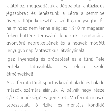
kilátóhoz, megcsodáljuk a Jégpalota fantáziadús
jégszobrait és lenézzünk a Létra a semmibe
üvegpadlóján keresztül a szédítő mélységbe! És
ha mindez nem lenne elég: az 1.910 m magasan
fekvő hütténk teraszáról lehetünk szemtanúi a
gyönyörű napfelkeltének és a hegyek mögött
lenyugvó nap fantasztikus látványának!
Igazi ínyencség és próbatétel ez a túra! Tele
érdekes látnivalókkal és életre szóló
élményekkel!
A via ferrata túrát sportos középhaladó és haladó
mászók számára ajánljuk. A pályák nagy része
C/D-D nehézségű és igen kitett. Via ferrata mászó
tapasztalat, jó fizikai és mentális kondíció