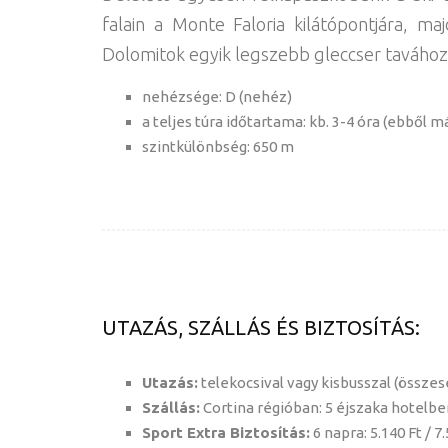
falain a Monte Faloria kilátópontjára, ma
Dolomitok egyik legszebb gleccser taváho
nehézsége: D (nehéz)
a teljes túra időtartama: kb. 3-4 óra (ebből m
szintkülönbség: 650 m
UTAZÁS, SZÁLLÁS ÉS BIZTOSÍTÁS:
Utazás:
telekocsival vagy kisbusszal (összes
Szállás:
Cortina régióban: 5 éjszaka hotelben
Sport Extra Biztosítás:
6 napra: 5.140 Ft / 7