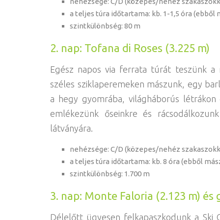
nehézsége: C/D (közepes/nehéz szakaszokk
a teljes túra időtartama: kb. 1-1,5 óra (ebből
szintkülönbség: 80 m
2. nap: Tofana di Roses (3.225 m)
Egész napos via ferrata túrát teszünk a
széles sziklaperemeken mászunk, egy barl
a hegy gyomrába, világháborús létrákon 
emlékezünk őseinkre és rácsodálkozunk 
látványára.
nehézsége: C/D (közepes/nehéz szakaszokk
a teljes túra időtartama: kb. 8 óra (ebből más
szintkülönbség: 1.700 m
3. nap: Monte Faloria (2.123 m) és 
Délelőtt ügyesen felkapaszkodunk a Ski 