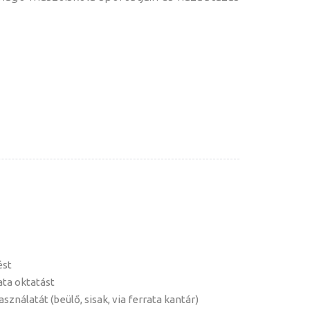
ést
ata oktatást
asználatát (beülő, sisak, via ferrata kantár)