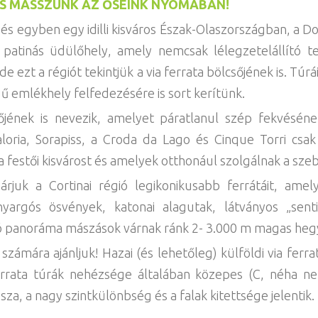
ÉS MÁSSZUNK AZ ŐSEINK NYOMÁBAN!
és egyben egy idilli kisváros Észak-Olaszországban, a D
en patinás üdülőhely, amely nemcsak lélegzetelállító 
de ezt a régiót tekintjük a via ferrata bölcsőjének is. Tú
ű emlékhely felfedezésére is sort kerítünk.
jének is nevezik, amelyet páratlanul szép fekvéséne
Faloria, Sorapiss, a Croda da Lago és Cinque Torri cs
a festői kisvárost és amelyek otthonául szolgálnak a szeb
rjuk a Cortinai régió legikonikusabb ferrátáit, amel
nyargós ösvények, katonai alagutak, látványos „senti
tó panoráma mászások várnak ránk 2- 3.000 m magas heg
ámára ajánljuk! Hazai (és lehetőleg) külföldi via ferra
rrata túrák nehézsége általában közepes (C, néha ne
a, a nagy szintkülönbség és a falak kitettsége jelentik.