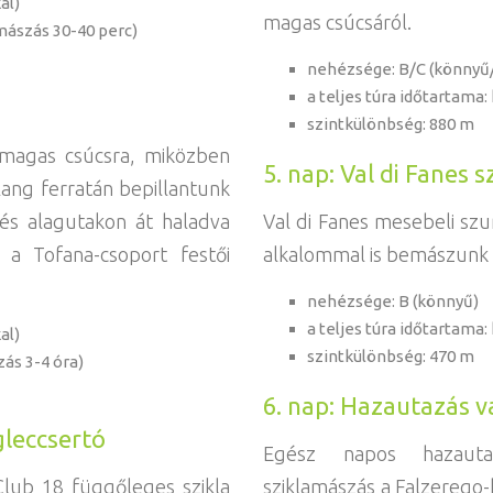
al)
magas csúcsáról.
 mászás 30-40 perc)
nehézsége: B/C (könnyű
a teljes túra időtartama:
szintkülönbség: 880 m
 magas csúcsra, miközben
5. nap: Val di Fanes 
ang ferratán bepillantunk
és alagutakon át haladva
Val di Fanes mesebeli sz
a Tofana-csoport festői
alkalommal is bemászunk 
nehézsége: B (könnyű)
a teljes túra időtartama:
al)
szintkülönbség: 470 m
zás 3-4 óra)
6. nap: Hazautazás 
gleccsertó
Egész napos hazauta
Club 18 függőleges szikla
sziklamászás a Falzerego-