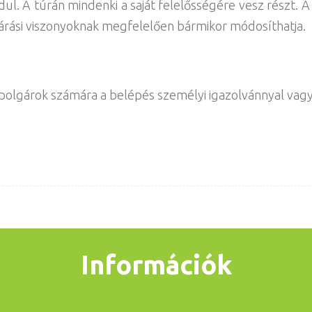
ul. A túrán mindenki a saját felelősségére vesz részt. 
járási viszonyoknak megfelelően bármikor módosíthatja.
olgárok számára a belépés személyi igazolvánnyal vagy 
Információk