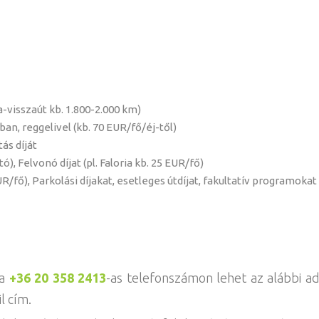
-visszaút kb. 1.800-2.000 km)
ban, reggelivel (kb. 70 EUR/fő/éj-től)
ás díját
ó), Felvonó díjat (pl. Faloria kb. 25 EUR/fő)
/fő), Parkolási díjakat, esetleges útdíjat, fakultatív programokat
 a
+36 20 358 2413
-as telefonszámon lehet az alábbi a
l cím.