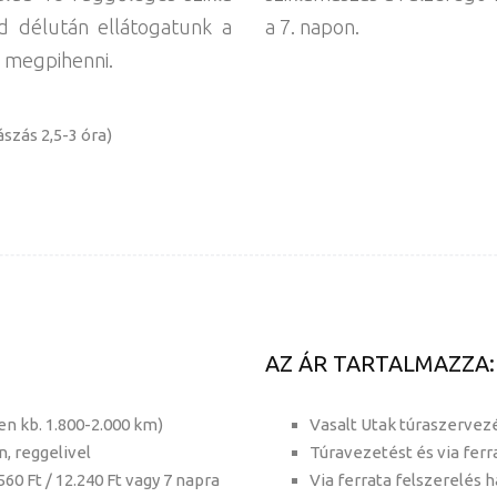
jd délután ellátogatunk a
a 7. napon.
z megpihenni.
ászás 2,5-3 óra)
AZ ÁR TARTALMAZZA:
en kb. 1.800-2.000 km)
Vasalt Utak túraszervez
, reggelivel
Túravezetést és via ferr
.560 Ft / 12.240 Ft vagy 7 napra
Via ferrata felszerelés h