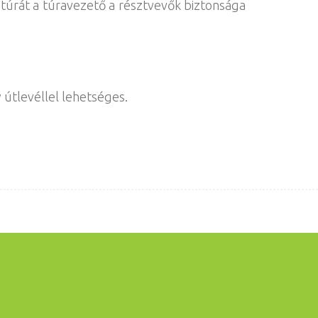
A túrát a túravezető a résztvevők biztonsága
útlevéllel lehetséges.