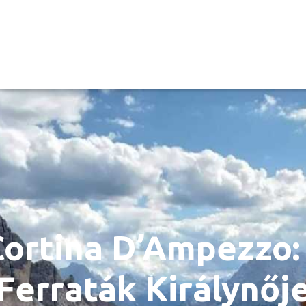
Cortina D’Ampezzo:
Ferraták Királynőj