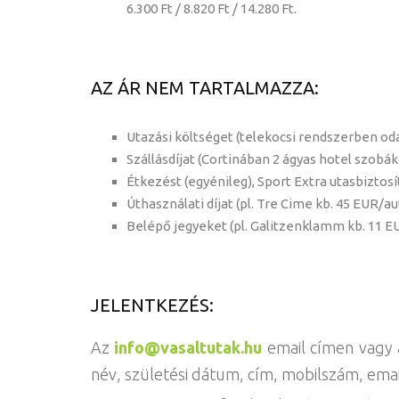
6.300 Ft / 8.820 Ft / 14.280 Ft.
AZ ÁR NEM TARTALMAZZA:
Utazási költséget (telekocsi rendszerben oda
Szállásdíjat (Cortinában 2 ágyas hotel szobák
Étkezést (egyénileg), Sport Extra utasbiztosít
Úthasználati díjat (pl. Tre Cime kb. 45 EUR/aut
Belépő jegyeket (pl. Galitzenklamm kb. 11 EUR
JELENTKEZÉS:
Az
info@vasaltutak.hu
email címen vagy
név, születési dátum, cím, mobilszám, emai