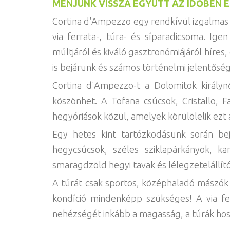
MENJÜNK VISSZA EGYÜTT AZ IDŐBEN 
Cortina d'Ampezzo egy rendkívül izgalmas 
via ferrata-, túra- és síparadicsoma. Ig
múltjáról és kiváló gasztronómiájáról híres, 
is bejárunk és számos történelmi jelentőség
Cortina d'Ampezzo-t a Dolomitok királynő
köszönhet. A Tofana csúcsok, Cristallo, 
hegyóriások közül, amelyek körülölelik ezt 
Egy hetes kint tartózkodásunk során bejá
hegycsúcsok, széles sziklapárkányok, ka
smaragdzöld hegyi tavak és lélegzetelállí
A túrát csak sportos, középhaladó mászók sz
kondíció mindenképp szükséges! A via fe
nehézségét inkább a magasság, a túrák hossz