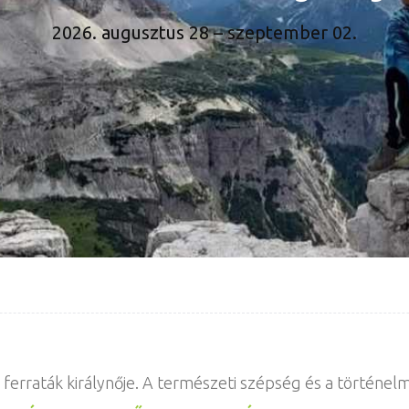
2026. augusztus 28 – szeptember 02.
ferraták királynője. A természeti szépség és a történelm