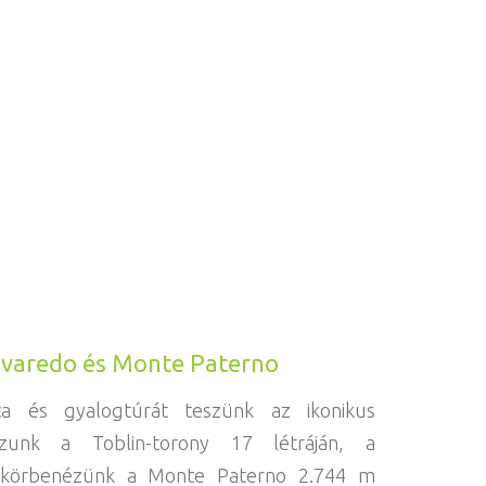
Lavaredo és Monte Paterno
ta és gyalogtúrát teszünk az ikonikus
ászunk a Toblin-torony 17 létráján, a
g körbenézünk a Monte Paterno 2.744 m