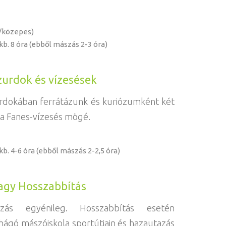
/közepes)
 kb. 8 óra (ebből mászás 2-3 óra)
szurdok és vízesések
urdokában ferrátázunk és kuriózumként két
a Fanes-vízesés mögé.
 kb. 4-6 óra (ebből mászás 2-2,5 óra)
vagy Hosszabbítás
zás egyénileg. Hosszabbítás esetén
hágó mászóiskola sportútjain és hazautazás