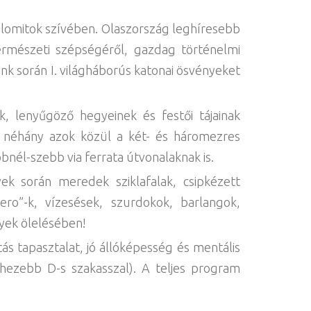
olomitok szívében. Olaszország leghíresebb
természeti szépségéről, gazdag történelmi
ráink során I. világháborús katonai ösvényeket
k, lenyűgöző hegyeinek és festői tájainak
ak néhány azok közül a két- és háromezres
bnél-szebb via ferrata útvonalaknak is.
yek során meredek sziklafalak, csipkézett
ero”-k, vízesések, szurdokok, barlangok,
yek ölelésében!
tás tapasztalat, jó állóképesség és mentális
hezebb D-s szakasszal). A teljes program