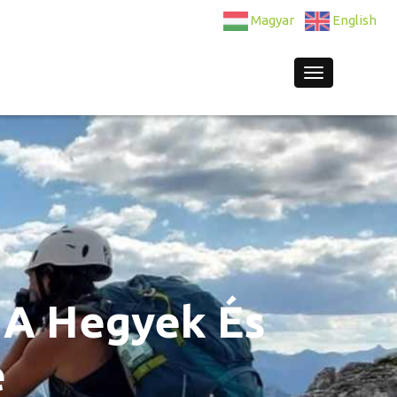
Magyar
English
Navigation
 A Hegyek És
e