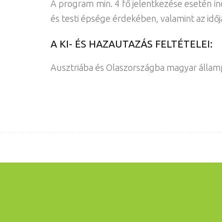
A program min. 4 fő jelentkezése esetén ind
és testi épsége érdekében, valamint az idő
A KI- ÉS HAZAUTAZÁS FELTÉTELEI:
Ausztriába és Olaszországba magyar államp