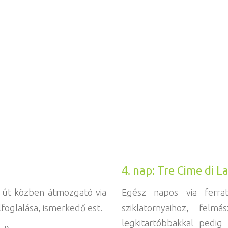
4. nap: Tre Cime di 
, út közben átmozgató via
Egész napos via ferra
lfoglalása, ismerkedő est.
sziklatornyaihoz, felm
legkitartóbbakkal pedi